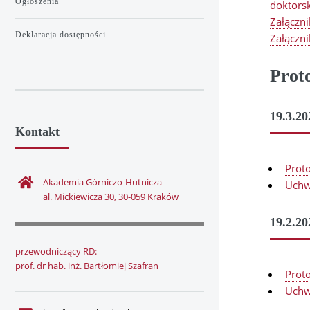
Ogłoszenia
doktors
Załączni
Deklaracja dostępności
Załączni
Proto
19.3.20
Kontakt
Prot
Akademia Górniczo-Hutnicza
Uchw
al. Mickiewicza 30, 30-059 Kraków
19.2.20
przewodniczący RD:
prof. dr hab. inż. Bartłomiej Szafran
Prot
Uchw