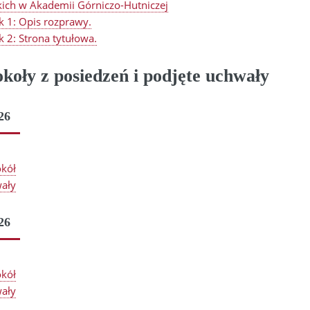
kich w Akademii Górniczo-Hutniczej
k 1: Opis rozprawy.
k 2: Strona tytułowa.
koły z posiedzeń i podjęte uchwały
26
okół
ały
26
okół
ały