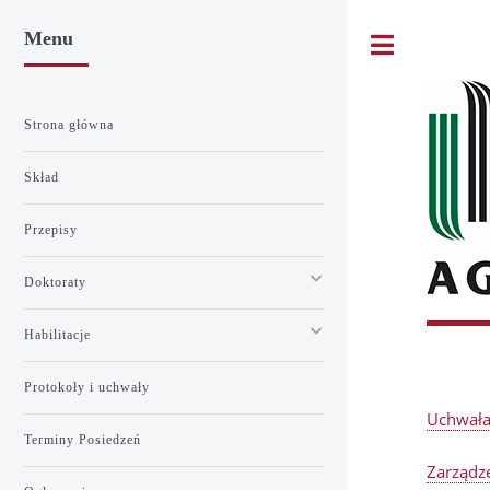
Menu
Toggle
Strona główna
Skład
Przepisy
Doktoraty
Habilitacje
Protokoły i uchwały
Uchwała
Terminy Posiedzeń
Zarządze