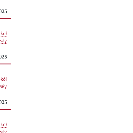
025
okół
ały
025
okół
ały
025
okół
ały