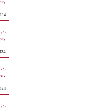
ały
024
okół
ały
024
okół
ały
024
okół