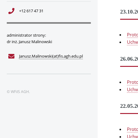
+12 617 47 31
23.10.2
Prot
administrator strony:
dr inż. Janusz Malinowski
Uchw
Janusz.Malinowski(at)fis.agh.edu.pl
26.06.2
Prot
Uchw
© WFiIS AGH.
22.05.2
Prot
Uchw