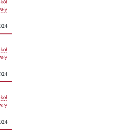
okół
ały
024
okół
ały
024
okół
ały
024