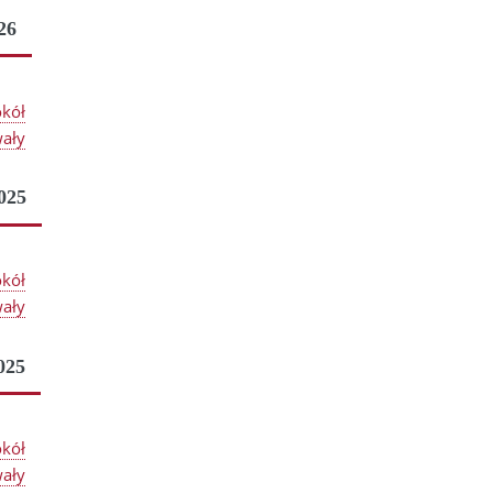
26
okół
ały
025
okół
ały
025
okół
ały