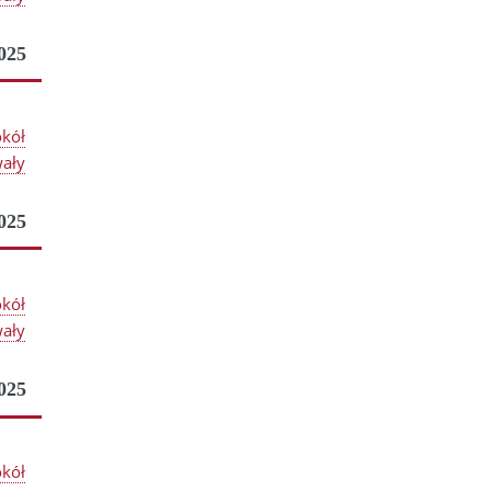
025
okół
ały
025
okół
ały
025
okół