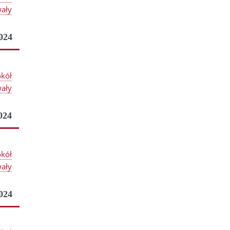
ały
024
okół
ały
024
okół
ały
024