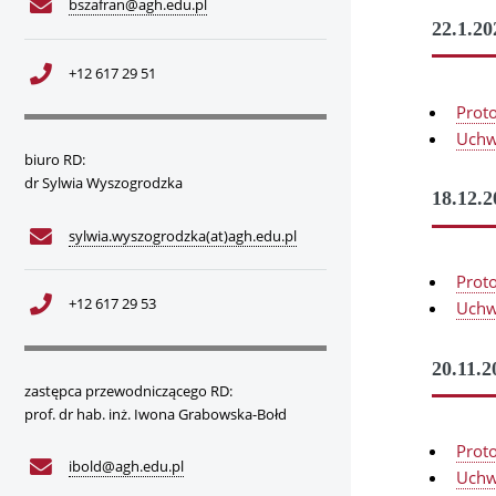
bszafran@agh.edu.pl
22.1.20
+12 617 29 51
Prot
Uchw
biuro RD:
dr Sylwia Wyszogrodzka
18.12.2
sylwia.wyszogrodzka(at)agh.edu.pl
Prot
+12 617 29 53
Uchw
20.11.2
zastępca przewodniczącego RD:
prof. dr hab. inż. Iwona Grabowska-Bołd
Prot
ibold@agh.edu.pl
Uchw