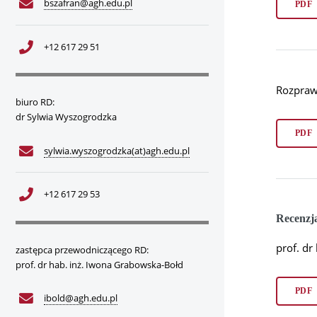
bszafran@agh.edu.pl
PDF
+12 617 29 51
Rozpraw
biuro RD:
dr Sylwia Wyszogrodzka
PDF
sylwia.wyszogrodzka(at)agh.edu.pl
+12 617 29 53
Recenzj
prof. dr
zastępca przewodniczącego RD:
prof. dr hab. inż. Iwona Grabowska-Bołd
PDF
ibold@agh.edu.pl