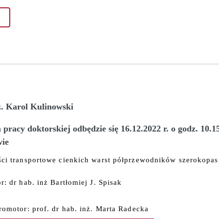
ż. Karol Kulinowski
pracy doktorskiej odbędzie się 16.12.2022 r. o godz. 10.1
ie
ci transportowe cienkich warst półprzewodników szerokop
r: dr hab. inż Bartłomiej J. Spisak
romotor: prof. dr hab. inż. Marta Radecka