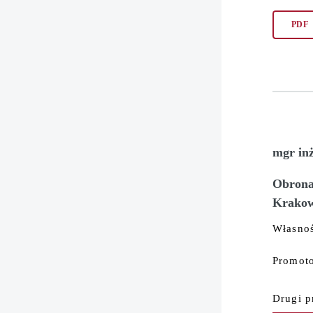
PDF
mgr in
Obrona 
Krakow
Własnoś
Promoto
Drugi p