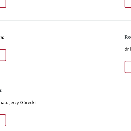
a:
Re
dr 
a:
 hab. Jerzy Górecki