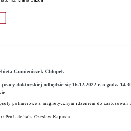
 hab. inż. Maria Gazda
żbieta Gumieniczek-Chłopek
pracy doktorskiej odbędzie się 16.12.2022 r. o godz. 14.3
ie
psuły polimerowe z magnetycznym rdzeniem do zastosowań
r: Prof. dr hab. Czesław Kapusta