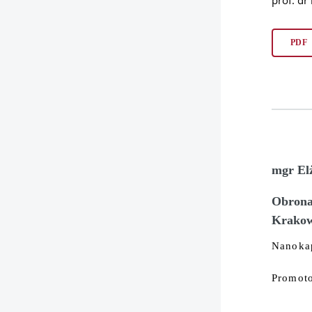
prof. dr
PDF
mgr El
Obrona 
Krakow
Nanoka
Promoto