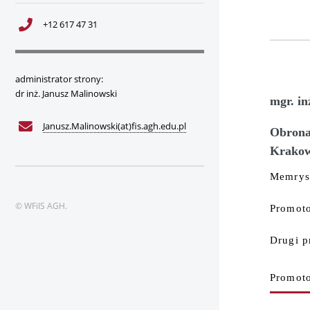
+12 617 47 31
administrator strony:
dr inż. Janusz Malinowski
mgr. i
Janusz.Malinowski(at)fis.agh.edu.pl
Obrona 
Krakow
Memrys
© WFiIS AGH.
Promoto
Drugi p
Promoto