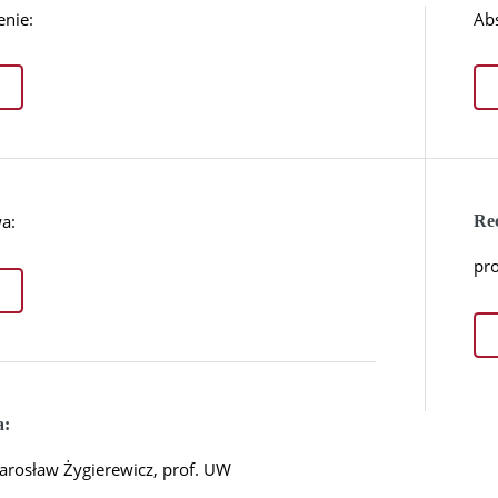
enie:
Abs
a:
Re
pro
a:
Jarosław Żygierewicz, prof. UW