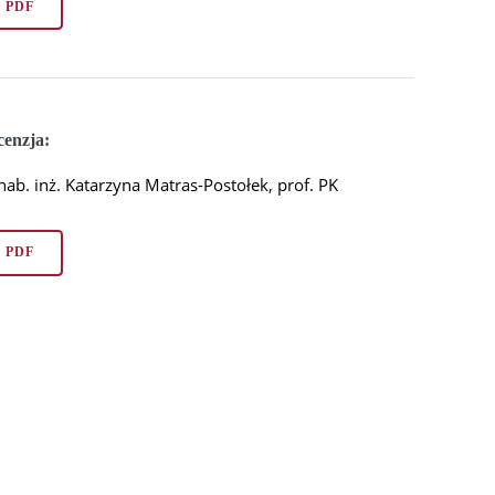
PDF
cenzja:
hab. inż. Katarzyna Matras-Postołek, prof. PK
PDF