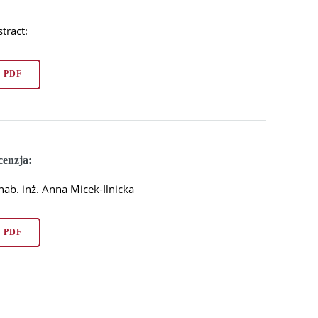
tract:
PDF
cenzja:
hab. inż. Anna Micek-Ilnicka
PDF