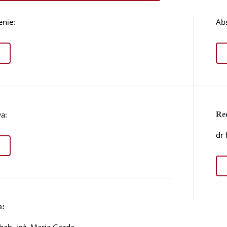
enie:
Abs
a:
Re
dr 
a: